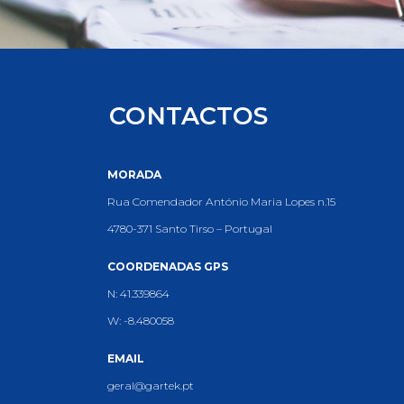
CONTACTOS
MORADA
Rua Comendador António Maria Lopes n.15
4780-371 Santo Tirso – Portugal
COORDENADAS GPS
N: 41.339864
W: -8.480058
EMAIL
geral@gartek.pt