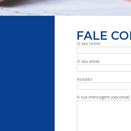
FALE C
O seu nome
O seu email
Assunto
A sua mensagem (opcional)