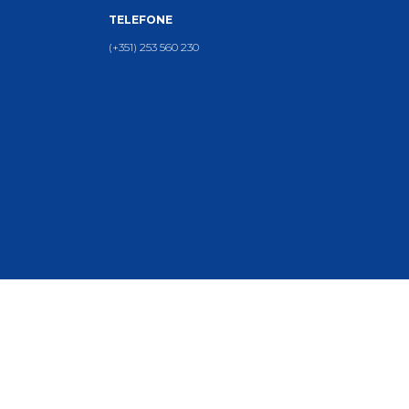
TELEFONE
(+351) 253 560 230