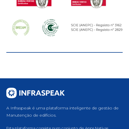
A Infraspeak é uma plataforma inteligente de gestão de
Manutenção de edifícios.
Esta plataforma consiste num conjunto de Apps Nativas,